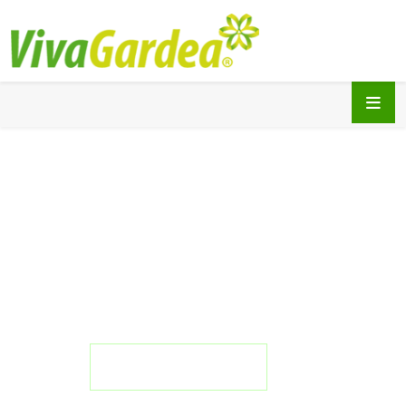
Keramikfliesen -
frostsicher,
rutschhemmend &
farbecht
Ob Terrasse, Balkon, Gehweg
oder am Schwimmbecken -
die Keramikfliesen sind ein
echter Allrounder.
Zur Händlersuche