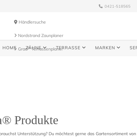
0421-518565
Händlersuche
Nordstrand Zaunplaner
HOME
ZÄUNE
TERRASSE
MARKEN
SE
®
Grad
Terrassenplaner
chhändler von VivaGardea®?
verzeichnis oder Bilddatenbank - hier findest du alles, was d
a® Produkte
brauchst Unterstützung? Du möchtest gerne das Gartensortiment von 